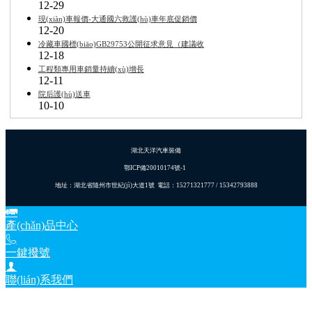
12-29
現(xiàn)車報價-大通國六救護(hù)車年底促銷價
12-20
冷藏車國標(biāo)GB29753公開征求意見（建議收
12-18
工程類專用車銷量持續(xù)增長
12-11
院后護(hù)送車
10-10
湖北天洋汽車裝備
鄂ICP備20010174號-1
地址：湖北省隨州市世紀(jì)大道1號 電話：15271321777 / 15342793888
產(chǎn)品中心
一鍵撥號
聯(lián)系我們