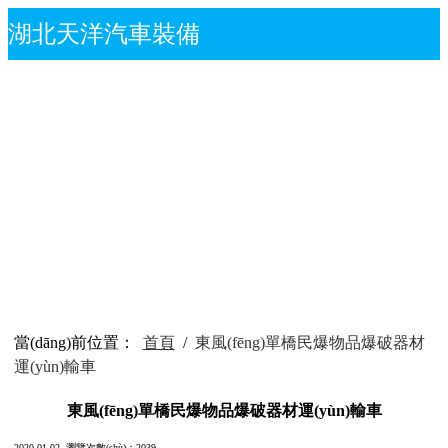
湖北天洋汽車裝備
網(wǎng)站首頁
關(guān)于我們
產(chǎn)品中心
公司新聞
行業(yè)動(dòng)態(tài)
售后服務(wù)
在線詢價(jià)
聯(lián)系我們
當(dāng)前位置：
首頁
/
東風(fēng)單橋民爆物品爆破器材
運(yùn)輸車
東風(fēng)單橋民爆物品爆破器材運(yùn)輸車
2020-01-02 瀏覽次數(shù)：2039