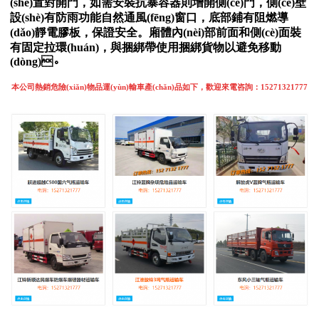
(shè)置對開門，如需安裝抗暴容器則增開側(cè)門，側(cè)壁
設(shè)有防雨功能自然通風(fēng)窗口，底部鋪有阻燃導
(dǎo)靜電膠板，保證安全。廂體內(nèi)部前面和側(cè)面裝
有固定拉環(huán)，與捆綁帶使用捆綁貨物以避免移動
(dòng)。
本公司熱銷危險(xiǎn)物品運(yùn)輸車產(chǎn)品如下，歡迎來電咨詢：15271321777